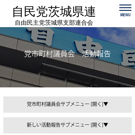
自民党茨城県連
MENU
自由民主党茨城県支部連合会
党市町村議員会 活動報告
党市町村議員会
新しい活動報告