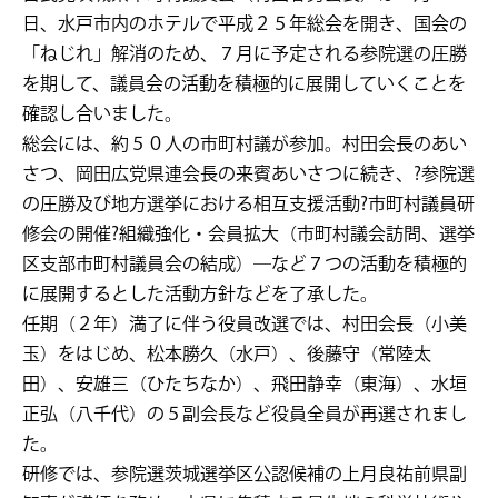
日、水戸市内のホテルで平成２５年総会を開き、国会の
「ねじれ」解消のため、７月に予定される参院選の圧勝
を期して、議員会の活動を積極的に展開していくことを
確認し合いました。
総会には、約５０人の市町村議が参加。村田会長のあい
さつ、岡田広党県連会長の来賓あいさつに続き、?参院選
の圧勝及び地方選挙における相互支援活動?市町村議員研
修会の開催?組織強化・会員拡大（市町村議会訪問、選挙
区支部市町村議員会の結成）―など７つの活動を積極的
に展開するとした活動方針などを了承した。
任期（２年）満了に伴う役員改選では、村田会長（小美
玉）をはじめ、松本勝久（水戸）、後藤守（常陸太
田）、安雄三（ひたちなか）、飛田静幸（東海）、水垣
正弘（八千代）の５副会長など役員全員が再選されまし
た。
研修では、参院選茨城選挙区公認候補の上月良祐前県副