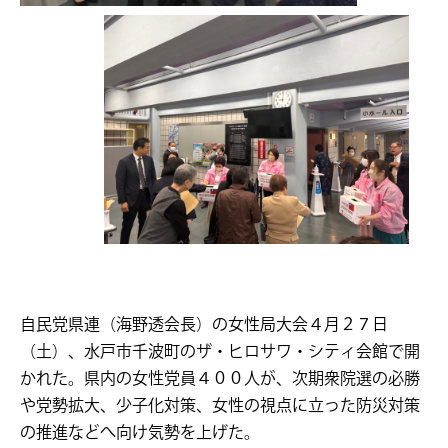
自民党県連（海野透会長）の女性局大会４月２７日
（土）、水戸市千波町のザ・ヒロサワ・シティ会館で開
かれた。県内の女性党員４００人が、次期衆院選の必勝
や党勢拡大、少子化対策、女性の視点に立った防災対策
の推進などへ向け気勢を上げた。