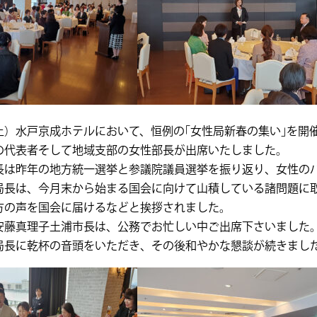
土）水戸京成ホテルにおいて、恒例の｢女性局新春の集い｣を開
の代表者そして地域支部の女性部長が出席いたしました。
長は昨年の地方統一選挙と参議院議員選挙を振り返り、女性の
局長は、今月末から始まる国会に向けて山積している諸問題に
方の声を国会に届けるなどと挨拶されました。
安藤真理子土浦市長は、公務でお忙しい中ご出席下さいました
局長に乾杯の音頭をいただき、その後和やかな懇談が続きまし