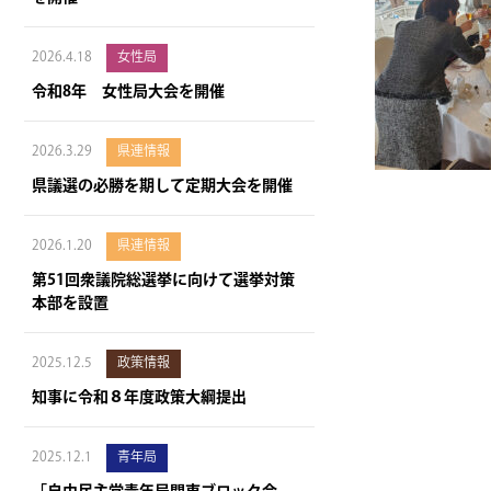
2026.4.18
女性局
令和8年 女性局大会を開催
2026.3.29
県連情報
県議選の必勝を期して定期大会を開催
2026.1.20
県連情報
第51回衆議院総選挙に向けて選挙対策
本部を設置
2025.12.5
政策情報
知事に令和８年度政策大綱提出
2025.12.1
青年局