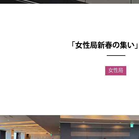
｢女性局新春の集い
女性局