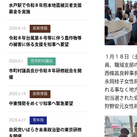
水戸駅で令和８年熊本地震被災者支援
募金を実施
2026.6.16
政策情報
令和８年台風第６号等に伴う農作物等
の被害に係る支援を知事へ要望
１月１８日（
2026.6.1
党市町村議会
員、職域支部
市町村議員会が令和８年研修総会を開
西條昌良幹事
催
永岡桂子女性
れる事なく地
2026.5.19
政策情報
初当選された
中東情勢をめぐり知事へ緊急要望
狩野安元女性
2026.4.27
青年局
自民党いばらき未来政治塾の東京研修
を開催