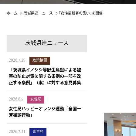
ホーム
茨城県連ニュース
｢女性局新春の集い｣を開催
茨城県連ニュース
2026.7.29
政策情報
「茨城県イノシシ等野生鳥獣による被
害の防止対策に関する条例の一部を改
正する条例」（案）に対する意見募集
2026.8.5
女性局
女性局ハッピーオレンジ運動「全国一
斉街頭行動」
2026.7.31
青年局