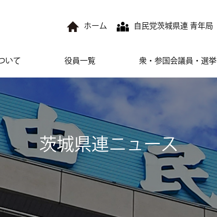
ホーム
自民党茨城県連 青年局
ついて
役員一覧
衆・参国会議員・選挙
茨城県連ニュース